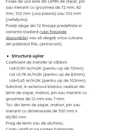
Foaie de usa este din LEMN de stejar, pin
sau meranti cu grosimea de 72 mm, 82
mm, 102 mm (usa pasiva) sau 102 mm
(nefalțuita).
Puteți alege din 12 finisaje predefinite in
varianta stadard (
vezi finisajele
disponibile
) sau să alegeți orice culoare
din paletarul RAL (extracost).
Structura ușilor
Coeficient de transfer al căldurii:
Ud<0,90 W/m2K (pentru uși de 72mm)
Ud <0,78 W/m2K (pentru uși de 82mm)
Ud=0,63 W/m2K (pentru uși de 102mm)
Substrat, în exteriorul blatului, realizat din
lemn de stejar, mahon, pin sau meranti cu
grosimea de 12 mm sau 7 mm.
Toc din lemn de stejar, mahon, pin sau
meranti cu dimensiunile de 100 mm x
60/80 mm.
Prag de lemn sau de aluminiu.
Cadru antifurt pe partea balamalei.