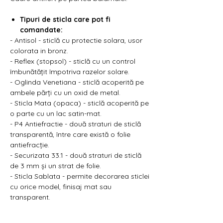
Γ
Tipuri de sticla care pot fi
comandate:
- Antisol - sticlă cu protectie solara, usor
colorata in bronz.
- Reflex (stopsol) - sticlă cu un control
îmbunătățit împotriva razelor solare.
- Oglinda Venetiana - sticlă acoperită pe
ambele părți cu un oxid de metal.
- Sticla Mata (opaca) - sticlă acoperită pe
o parte cu un lac satin-mat.
- P4 Antiefractie - două straturi de sticlă
transparentă, între care există o folie
antiefracție.
- Securizata 33.1 - două straturi de sticlă
de 3 mm și un strat de folie.
- Sticla Sablata - permite decorarea sticlei
cu orice model, finisaj mat sau
transparent.