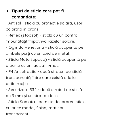
Γ
Tipuri de sticla care pot fi
comandate:
- Antisol - sticlă cu protectie solara, usor
colorata in bronz.
- Reflex (stopsol) - sticlă cu un control
îmbunătățit împotriva razelor solare.
- Oglinda Venetiana - sticlă acoperită pe
ambele părți cu un oxid de metal.
- Sticla Mata (opaca) - sticlă acoperită pe
o parte cu un lac satin-mat.
- P4 Antiefractie - două straturi de sticlă
transparentă, între care există o folie
antiefracție.
- Securizata 33.1 - două straturi de sticlă
de 3 mm și un strat de folie.
- Sticla Sablata - permite decorarea sticlei
cu orice model, finisaj mat sau
transparent.