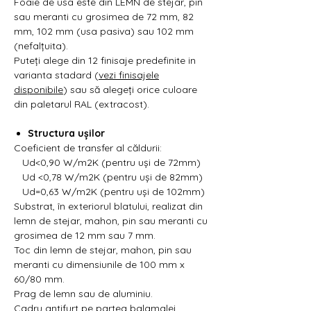
Foaie de usa este din LEMN de stejar, pin
sau meranti cu grosimea de 72 mm, 82
mm, 102 mm (usa pasiva) sau 102 mm
(nefalțuita).
Puteți alege din 12 finisaje predefinite in
varianta stadard (
vezi finisajele
disponibile
) sau să alegeți orice culoare
din paletarul RAL (extracost).
Structura ușilor
Coeficient de transfer al căldurii:
Ud<0,90 W/m2K (pentru uși de 72mm)
Ud <0,78 W/m2K (pentru uși de 82mm)
Ud=0,63 W/m2K (pentru uși de 102mm)
Substrat, în exteriorul blatului, realizat din
lemn de stejar, mahon, pin sau meranti cu
grosimea de 12 mm sau 7 mm.
Toc din lemn de stejar, mahon, pin sau
meranti cu dimensiunile de 100 mm x
60/80 mm.
Prag de lemn sau de aluminiu.
Cadru antifurt pe partea balamalei.