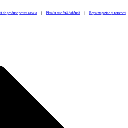
i de produse pentru casa ta
|
Plata în rate fără dobândă
|
Rețea magazine și parteneri