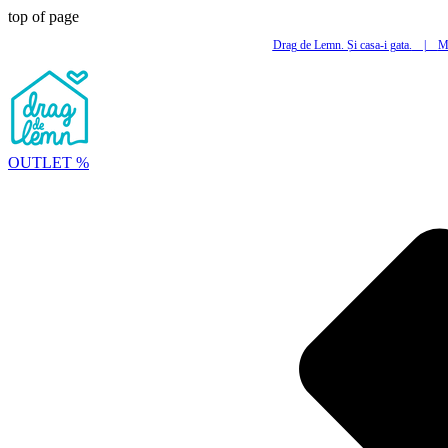
top of page
Drag de Lemn. Și casa-i gata.
|
Mi
OUTLET %