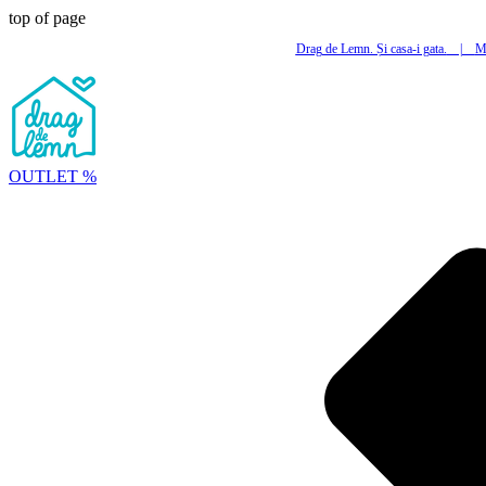
top of page
Drag de Lemn. Și casa-i gata.
|
Mi
OUTLET %