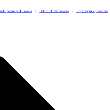
i de produse pentru casa ta
|
Plata în rate fără dobândă
|
Rețea magazine și parteneri