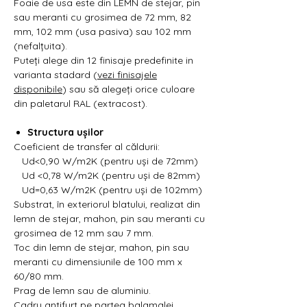
Foaie de usa este din LEMN de stejar, pin
sau meranti cu grosimea de 72 mm, 82
mm, 102 mm (usa pasiva) sau 102 mm
(nefalțuita).
Puteți alege din 12 finisaje predefinite in
varianta stadard (
vezi finisajele
disponibile
) sau să alegeți orice culoare
din paletarul RAL (extracost).
Structura ușilor
Coeficient de transfer al căldurii:
Ud<0,90 W/m2K (pentru uși de 72mm)
Ud <0,78 W/m2K (pentru uși de 82mm)
Ud=0,63 W/m2K (pentru uși de 102mm)
Substrat, în exteriorul blatului, realizat din
lemn de stejar, mahon, pin sau meranti cu
grosimea de 12 mm sau 7 mm.
Toc din lemn de stejar, mahon, pin sau
meranti cu dimensiunile de 100 mm x
60/80 mm.
Prag de lemn sau de aluminiu.
Cadru antifurt pe partea balamalei.