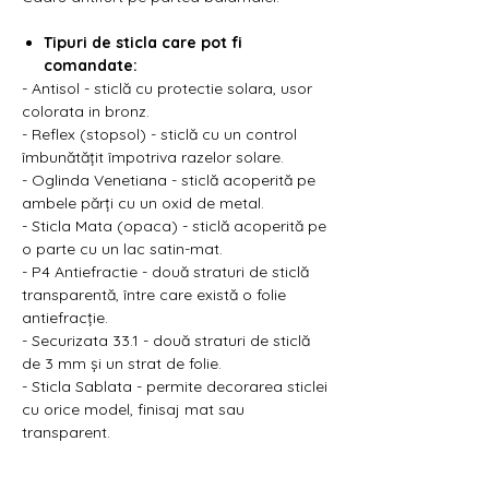
Γ
Tipuri de sticla care pot fi
comandate:
- Antisol - sticlă cu protectie solara, usor
colorata in bronz.
- Reflex (stopsol) - sticlă cu un control
îmbunătățit împotriva razelor solare.
- Oglinda Venetiana - sticlă acoperită pe
ambele părți cu un oxid de metal.
- Sticla Mata (opaca) - sticlă acoperită pe
o parte cu un lac satin-mat.
- P4 Antiefractie - două straturi de sticlă
transparentă, între care există o folie
antiefracție.
- Securizata 33.1 - două straturi de sticlă
de 3 mm și un strat de folie.
- Sticla Sablata - permite decorarea sticlei
cu orice model, finisaj mat sau
transparent.