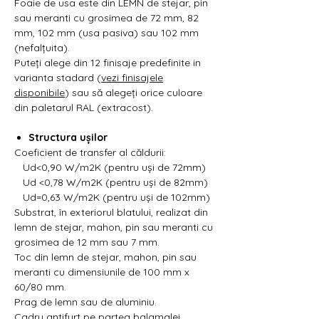
Foaie de usa este din LEMN de stejar, pin
sau meranti cu grosimea de 72 mm, 82
mm, 102 mm (usa pasiva) sau 102 mm
(nefalțuita).
Puteți alege din 12 finisaje predefinite in
varianta stadard (
vezi finisajele
disponibile
) sau să alegeți orice culoare
din paletarul RAL (extracost).
Structura ușilor
Coeficient de transfer al căldurii:
Ud<0,90 W/m2K (pentru uși de 72mm)
Ud <0,78 W/m2K (pentru uși de 82mm)
Ud=0,63 W/m2K (pentru uși de 102mm)
Substrat, în exteriorul blatului, realizat din
lemn de stejar, mahon, pin sau meranti cu
grosimea de 12 mm sau 7 mm.
Toc din lemn de stejar, mahon, pin sau
meranti cu dimensiunile de 100 mm x
60/80 mm.
Prag de lemn sau de aluminiu.
Cadru antifurt pe partea balamalei.