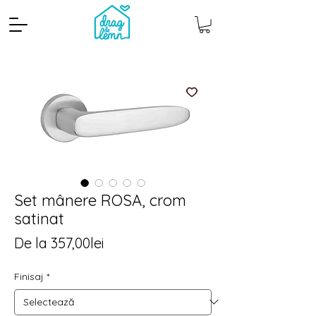
Set mânere ROSA, crom
satinat
Cantitate mp
Pachete
Preț
De la
357,00lei
redus
Finisaj
*