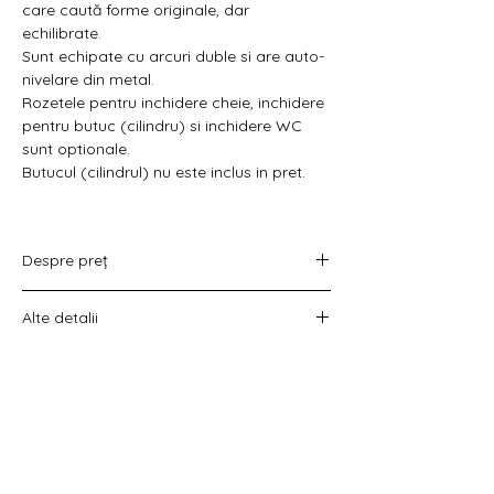
Γ
care caută forme originale, dar
echilibrate.
Sunt echipate cu arcuri duble si are auto-
nivelare din metal.
Rozetele pentru inchidere cheie, inchidere
pentru butuc (cilindru) si inchidere WC
sunt optionale.
Butucul (cilindrul) nu este inclus in pret.
Despre preț
Prețul variază în funcție de opțiunea
Alte detalii
aleasă :
doar set mânere,
Costul livrării este calculat la checkout
set mânere cu rozetă WC,
înainte de plata comenzii.
set mânere cu rozetă pentru cheie
universală
set mânere cu rozetă pentru butuc).