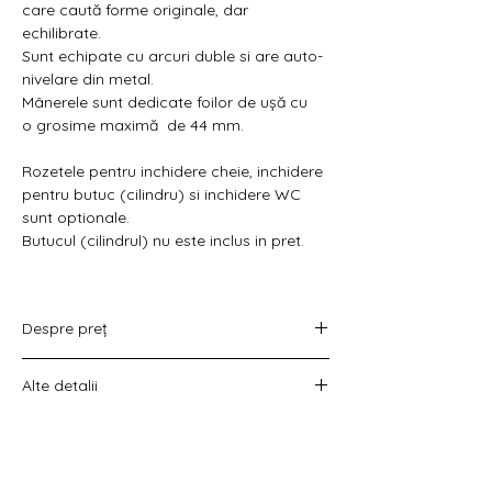
Γ
care caută forme originale, dar
echilibrate.
Sunt echipate cu arcuri duble si are auto-
nivelare din metal.
Mânerele sunt dedicate foilor de ușă cu
o grosime maximă de 44 mm.
Rozetele pentru inchidere cheie, inchidere
pentru butuc (cilindru) si inchidere WC
sunt optionale.
Butucul (cilindrul) nu este inclus in pret.
Despre preț
Prețul variază în funcție de opțiunea
Alte detalii
aleasă :
doar set mânere,
Costul livrării este calculat la checkout
set mânere cu rozetă WC,
înainte de plata comenzii.
set mânere cu rozetă pentru cheie
universală