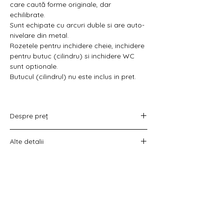
Γ
care caută forme originale, dar
echilibrate.
Sunt echipate cu arcuri duble si are auto-
nivelare din metal.
Rozetele pentru inchidere cheie, inchidere
pentru butuc (cilindru) si inchidere WC
sunt optionale.
Butucul (cilindrul) nu este inclus in pret.
Despre preț
Prețul variază în funcție de opțiunea
Alte detalii
aleasă :
doar set mânere,
Costul livrării este calculat la checkout
set mânere cu rozetă WC,
înainte de plata comenzii.
set mânere cu rozetă pentru cheie
universală
set mânere cu rozetă pentru butuc).