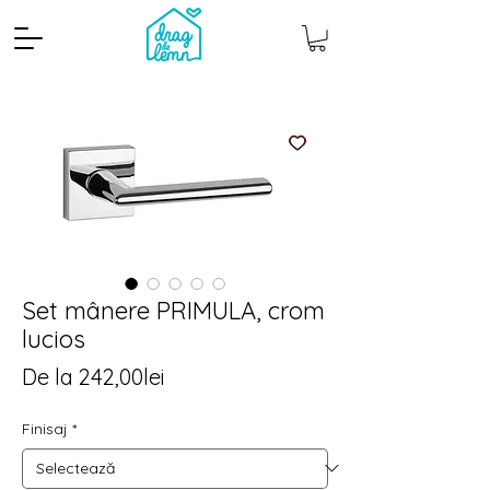
Set mânere PRIMULA, crom
lucios
Cantitate mp
Pachete
Preț
De la
242,00lei
redus
Finisaj
*