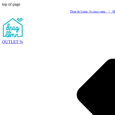
top of page
Drag de Lemn. Și casa-i gata.
|
Mi
OUTLET %