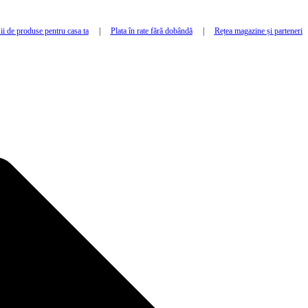
i de produse pentru casa ta
|
Plata în rate fără dobândă
|
Rețea magazine și parteneri