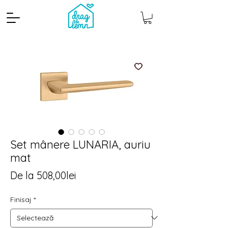
Set mânere LUNARIA, auriu
mat
Cantitate mp
Pachete
Preț
De la
508,00lei
redus
Finisaj
*