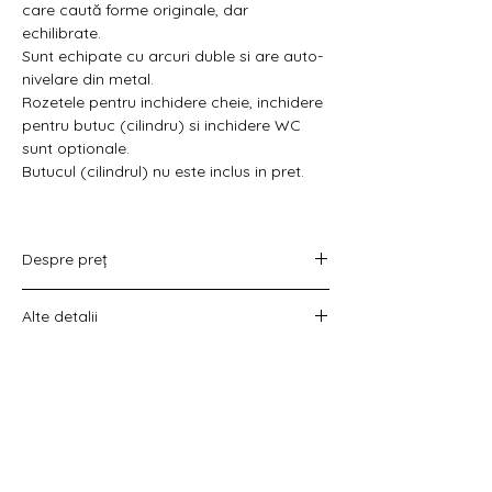
Γ
care caută forme originale, dar
echilibrate.
Sunt echipate cu arcuri duble si are auto-
nivelare din metal.
Rozetele pentru inchidere cheie, inchidere
pentru butuc (cilindru) si inchidere WC
sunt optionale.
Butucul (cilindrul) nu este inclus in pret.
Despre preț
Prețul variază în funcție de opțiunea
Alte detalii
aleasă :
doar set mânere,
Costul livrării este calculat la checkout
set mânere cu rozetă WC,
înainte de plata comenzii.
set mânere cu rozetă pentru cheie
universală
set mânere cu rozetă pentru butuc).