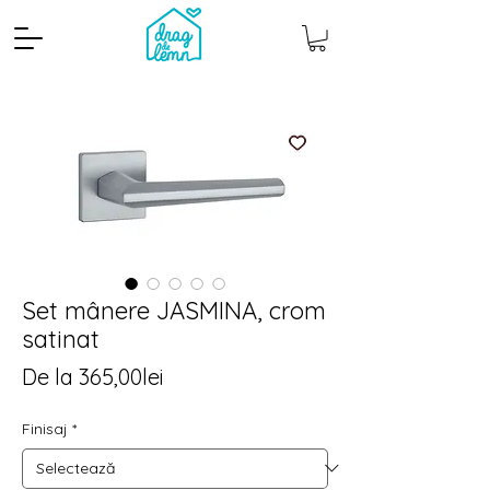
Set mânere JASMINA, crom
satinat
Cantitate mp
Pachete
Preț
De la
365,00lei
redus
Finisaj
*