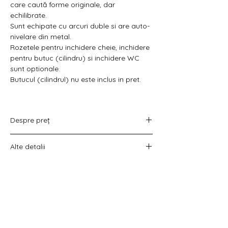
Γ
care caută forme originale, dar
echilibrate.
Sunt echipate cu arcuri duble si are auto-
nivelare din metal.
Rozetele pentru inchidere cheie, inchidere
pentru butuc (cilindru) si inchidere WC
sunt optionale.
Butucul (cilindrul) nu este inclus in pret.
Despre preț
Prețul variază în funcție de opțiunea
Alte detalii
aleasă :
doar set mânere,
Costul livrării este calculat la checkout
set mânere cu rozetă WC,
înainte de plata comenzii.
set mânere cu rozetă pentru cheie
universală
set mânere cu rozetă pentru butuc).