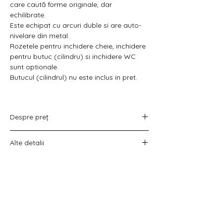
Γ
care caută forme originale, dar
echilibrate.
Este echipat cu arcuri duble si are auto-
nivelare din metal.
Rozetele pentru inchidere cheie, inchidere
pentru butuc (cilindru) si inchidere WC
sunt optionale.
Butucul (cilindrul) nu este inclus in pret.
Despre preț
Prețul variază în funcție de opțiunea
Alte detalii
aleasă :
doar set mânere,
Costul livrării este calculat la checkout
set mânere cu rozetă WC,
înainte de plata comenzii.
set mânere cu rozetă pentru cheie
universală
set mânere cu rozetă pentru butuc).