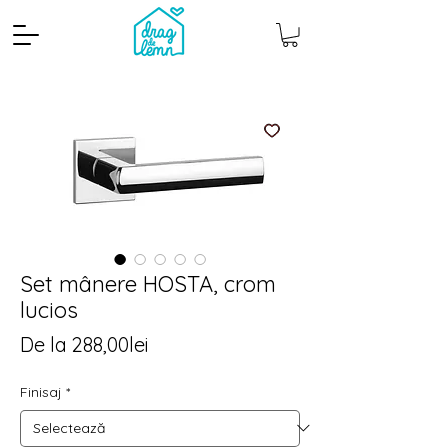
Set mânere HOSTA, crom
lucios
Cantitate mp
Pachete
Preț
De la
288,00lei
redus
Finisaj
*