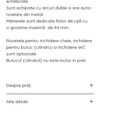
Γ
echilibrate.
Sunt echipate cu arcuri duble si are auto-
nivelare din metal.
Mânerele sunt dedicate foilor de ușă cu
o grosime maximă de 44 mm.
Rozetele pentru inchidere cheie, inchidere
pentru butuc (cilindru) si inchidere WC
sunt optionale.
Butucul (cilindrul) nu este inclus in pret.
Despre preț
Prețul variază în funcție de opțiunea
Alte detalii
aleasă :
doar set mânere,
Costul livrării este calculat la checkout
set mânere cu rozetă WC,
înainte de plata comenzii.
set mânere cu rozetă pentru cheie
universală
set mânere cu rozetă pentru butuc).