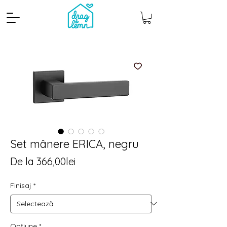
Set mânere ERICA, negru
Preț
De la
366,00lei
Cantitate mp
Pachete
redus
Finisaj
*
Opțiune
*