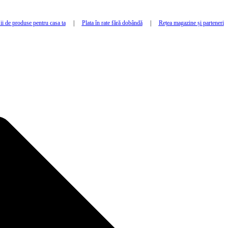
i de produse pentru casa ta
|
Plata în rate fără dobândă
|
Rețea magazine și parteneri