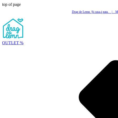
top of page
Drag de Lemn. Și casa-i gata.
|
Mi
OUTLET %