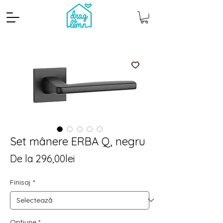
Set mânere ERBA Q, negru
Preț
De la
296,00lei
Cantitate mp
Pachete
redus
Finisaj
*
Opțiune
*