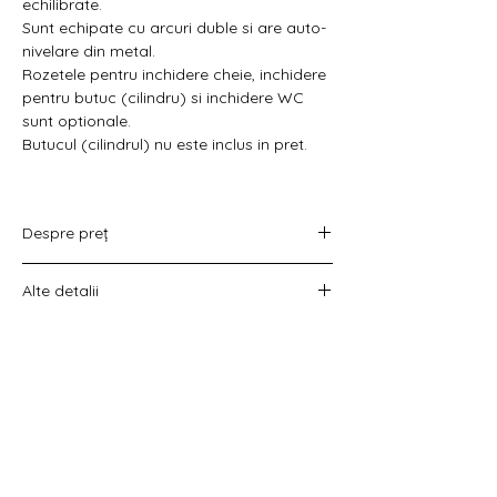
Γ
echilibrate.
Sunt echipate cu arcuri duble si are auto-
nivelare din metal.
Rozetele pentru inchidere cheie, inchidere
pentru butuc (cilindru) si inchidere WC
sunt optionale.
Butucul (cilindrul) nu este inclus in pret.
Despre preț
Prețul variază în funcție de opțiunea
Alte detalii
aleasă :
doar set mânere,
Costul livrării este calculat la checkout
set mânere cu rozetă WC,
înainte de plata comenzii.
set mânere cu rozetă pentru cheie
universală
set mânere cu rozetă pentru butuc).