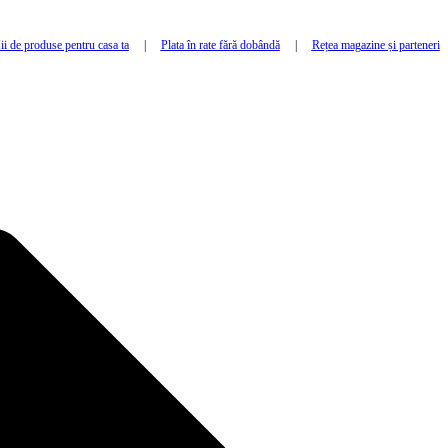
i de produse pentru casa ta
|
Plata în rate fără dobândă
|
Rețea magazine și parteneri