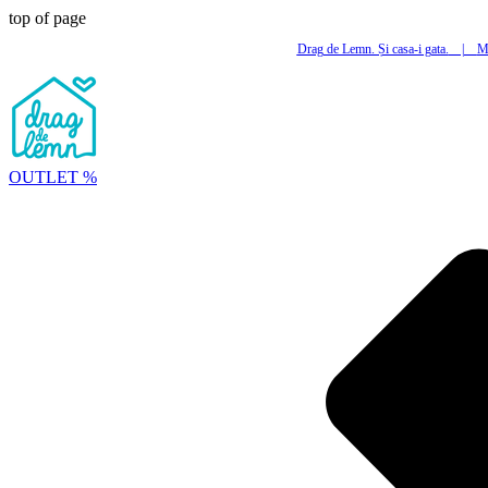
top of page
Drag de Lemn. Și casa-i gata.
|
Mi
OUTLET %