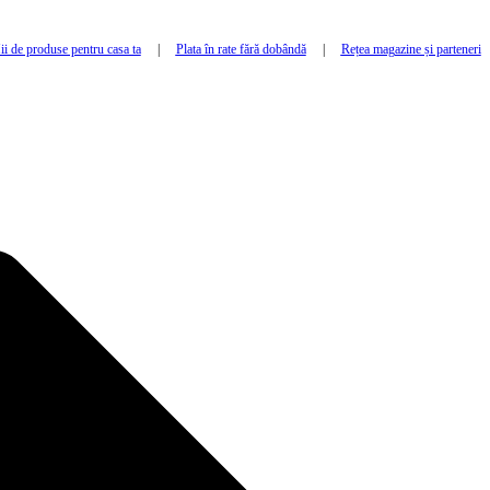
i de produse pentru casa ta
|
Plata în rate fără dobândă
|
Rețea magazine și parteneri