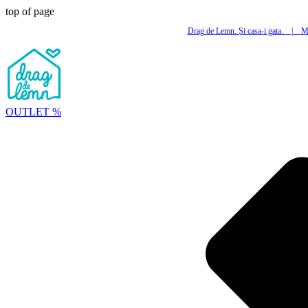
top of page
Drag de Lemn. Și casa-i gata.
|
Mi
OUTLET %