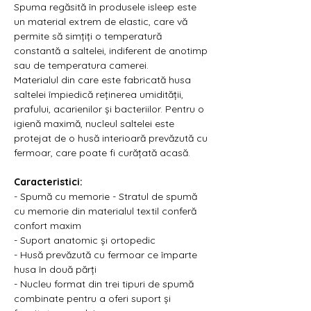
Spuma regăsită în produsele isleep este
un material extrem de elastic, care vă
permite să simțiți o temperatură
constantă a saltelei, indiferent de anotimp
sau de temperatura camerei.
Materialul din care este fabricată husa
saltelei împiedică reținerea umidității,
prafului, acarienilor și bacteriilor. Pentru o
igienă maximă, nucleul saltelei este
protejat de o husă interioară prevăzută cu
fermoar, care poate fi curățată acasă.
Caracteristici:
- Spumă cu memorie - Stratul de spumă
cu memorie din materialul textil conferă
confort maxim
- Suport anatomic și ortopedic
- Husă prevăzută cu fermoar ce împarte
husa în două părți
- Nucleu format din trei tipuri de spumă
combinate pentru a oferi suport și