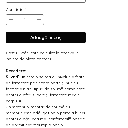
Γ
Cantitate
*
Adaugă în coș
Costul livrării este calculat la checkout
înainte de plata comenzii.
Descriere
:
SilverPlus
este o saltea cu niveluri diferite
de fermitate pe fiecare parte și nucleu
format din trei tipuri de spumă combinate
pentru a oferi suport și fermitate medie
corpului.
Un strat suplimentar de spumă cu
memorie este adăugat pe o parte a husei
pentru a găsi cea mai confortabilă poziție
de dormit cât mai rapid posibil.