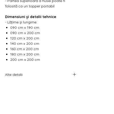
- Partea superioară a husei poate fi
folosită ca un topper portabil
Dimensiuni și detalii tehnice
:
- Lățime și lungime:
090 cm x 190 cm
090 cm x 200 cm
120 cm x 200 cm
140 cm x 200 cm
160 cm x 200 cm
180 cm x 200 cm
200 cm x 200 cm
Alte detalii
Vă rugăm să selectați din filtrare
dimensiunea dorită pentru a vizualiza
prețul.