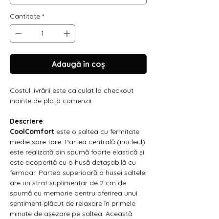
Γ
Cantitate
*
Adaugă în coș
Costul livrării este calculat la checkout
înainte de plata comenzii.
Descriere
:
CoolComfort
este o saltea cu fermitate
medie spre tare. Partea centrală (nucleul)
este realizată din spumă foarte elastică și
este acoperită cu o husă detașabilă cu
fermoar. Partea superioară a husei saltelei
are un strat suplimentar de 2 cm de
spumă cu memorie pentru oferirea unui
sentiment plăcut de relaxare în primele
minute de așezare pe saltea. Această