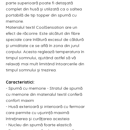
parte superioară poate fi detașată
complet din husă și utilizată ca o saltea
portabilă de tip topper din spumă cu
memorie.
Materialul textil CoolSensation are un
efect de răcorire. Este alcătuit din fibre
speciale care înlătură excesul de căldură
și umiditate ce se află în zona din jurul
corpului. Acesta reglează temperatura în
timpul somnului, ajutând astfel să vă
relaxați mai mult limitând întoarcerile din
timpul somnului și trezirea.
Caracteristici:
- Spumă cu memorie - Stratul de spumă
cu memorie din materialul textil conferă
confort maxim
- Husă exterioară și interioară cu fermoar
care permite cu ușurință maximă
întreținerea și curățarea acesteia
- Nucleu din spumă foarte elastică