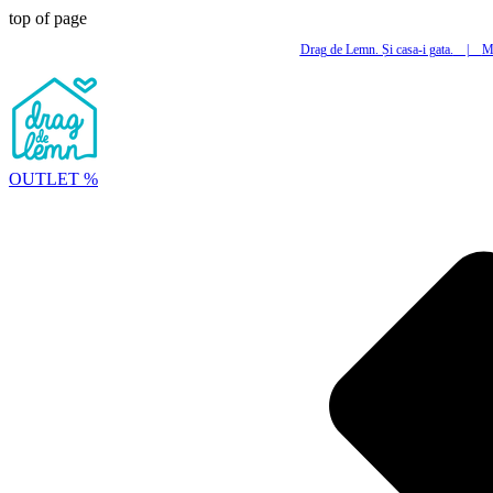
top of page
Drag de Lemn. Și casa-i gata.
|
Mi
OUTLET %