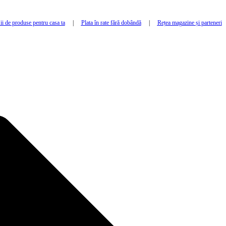
i de produse pentru casa ta
|
Plata în rate fără dobândă
|
Rețea magazine și parteneri