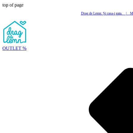
top of page
Drag de Lemn. Și casa-i gata.
|
Mi
OUTLET %