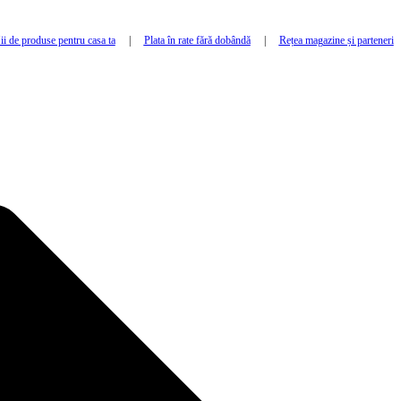
i de produse pentru casa ta
|
Plata în rate fără dobândă
|
Rețea magazine și parteneri