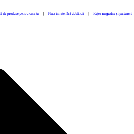
i de produse pentru casa ta
|
Plata în rate fără dobândă
|
Rețea magazine și parteneri