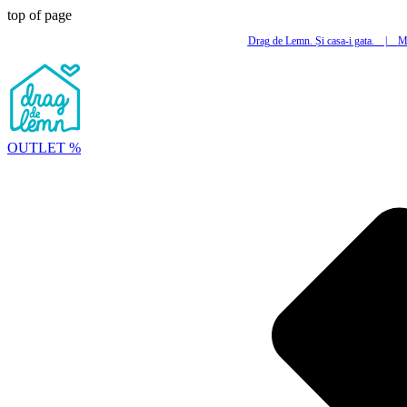
top of page
Drag de Lemn. Și casa-i gata.
|
Mi
OUTLET %