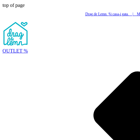
top of page
Drag de Lemn. Și casa-i gata.
|
Mi
OUTLET %