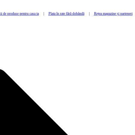
i de produse pentru casa ta
|
Plata în rate fără dobândă
|
Rețea magazine și parteneri