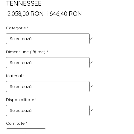
TENNESSEE
Preț
Preț
 2.058,00 RON 
1.646,40 RON
normal
redus
Categorie
*
Dimensiune (lățime)
*
Material
*
Disponibilitate
*
Cantitate
*