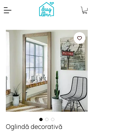
Cantitate mp
Pachete
Oglindă decorativă