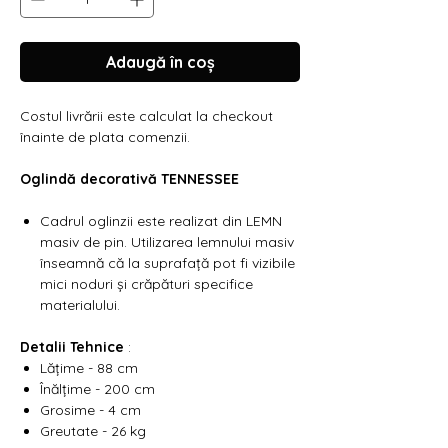
Γ
Adaugă în coș
Costul livrării este calculat la checkout
înainte de plata comenzii.
Oglindă decorativă TENNESSEE
Cadrul oglinzii este realizat din LEMN
masiv de pin. Utilizarea lemnului masiv
înseamnă că la suprafață pot fi vizibile
mici noduri și crăpături specifice
materialului.
Detalii Tehnice
:
Lățime - 88 cm
Înălțime - 200 cm
Grosime - 4 cm
Greutate - 26 kg