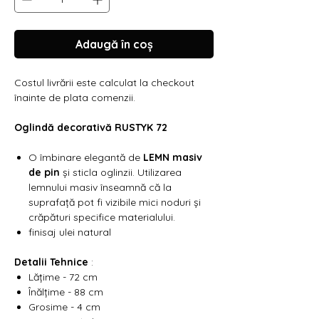
Γ
Adaugă în coș
Costul livrării este calculat la checkout
înainte de plata comenzii.
Oglindă decorativă RUSTYK 72
O îmbinare elegantă de
LEMN masiv
de pin
și sticla oglinzii. Utilizarea
lemnului masiv înseamnă că la
suprafață pot fi vizibile mici noduri și
crăpături specifice materialului.
finisaj ulei natural
Detalii Tehnice
:
Lățime - 72 cm
Înălțime - 88 cm
Grosime - 4 cm