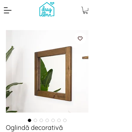
Cantitate mp
Pachete
Oglindă decorativă