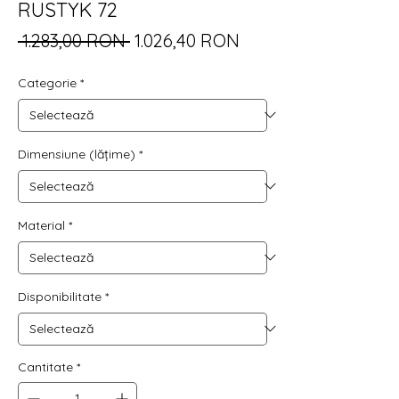
RUSTYK 72
Preț
Preț
 1.283,00 RON 
1.026,40 RON
normal
redus
Categorie
*
Dimensiune (lățime)
*
Material
*
Disponibilitate
*
Cantitate
*