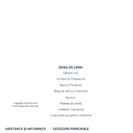
set mânere cu rozetă pentru butuc).
DRAG DE LEMN
Despre noi
Contact & Magazine
Devino Partener
Blog de idei și inspirație
Servicii
Copyright Drag de Lemn
Metode de plată
Toate drepturile rezervate.
Intrebari frecvente
Listă produse pentru Ofertare
ASISTENȚĂ ȘI INFORMAȚII
CATEGORII PRINCIPALE