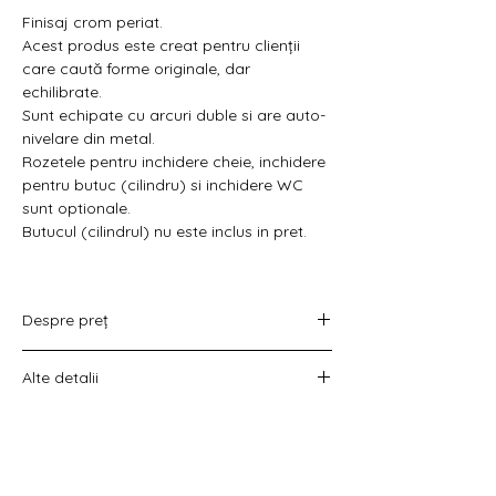
Finisaj crom periat.
Acest produs este creat pentru clienții
care caută forme originale, dar
echilibrate.
Sunt echipate cu arcuri duble si are auto-
nivelare din metal.
Rozetele pentru inchidere cheie, inchidere
pentru butuc (cilindru) si inchidere WC
sunt optionale.
Butucul (cilindrul) nu este inclus in pret.
Despre preț
Prețul variază în funcție de opțiunea
Alte detalii
aleasă :
doar set mânere,
Costul livrării este calculat la checkout
set mânere cu rozetă WC,
înainte de plata comenzii.
set mânere cu rozetă pentru cheie
universală