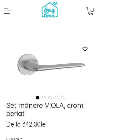
Cantitate mp
Pachete
Set mânere VIOLA, crom
periat
Preț
De la
342,00lei
redus
Finisaj
*