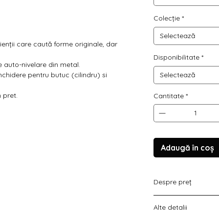
Colecție
*
Selectează
enții care caută forme originale, dar
Disponibilitate
*
e auto-nivelare din metal.
nchidere pentru butuc (cilindru) si
Selectează
n pret.
Cantitate
*
Adaugă în coș
Despre preț
Prețul variază în fun
Alte detalii
doar set mânere,