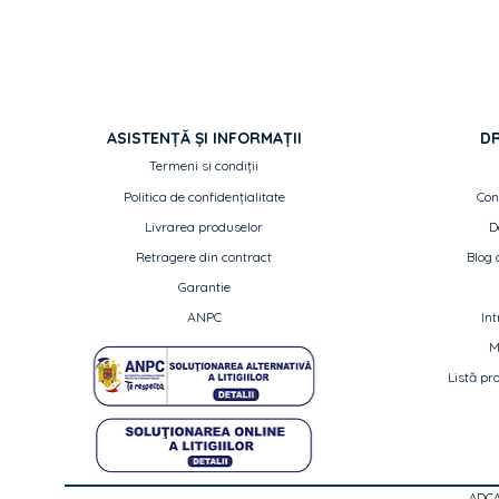
ASISTENȚĂ ȘI INFORMAȚII
DR
Termeni si condiții
Politica de confidențialitate
Con
Livrarea produselor
D
Retragere din contract
Blog d
Garantie
ANPC
Int
M
Listă pr
ADCA 