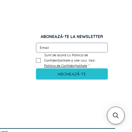
ozetă WC,
calculat la checkout înainte de
zetă pentru cheie universală
zetă pentru butuc).
ABONEAZĂ-TE LA NEWSLETTER
Sunt de acord cu Politica de 
Confidențialitate a site-ului. Vezi 
Politica de Confidențialitate
*
ABONEAZĂ-TE
uresti