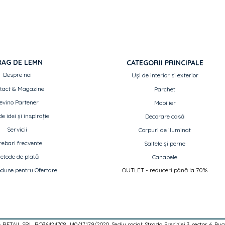
set mânere cu r
Costul livrării este 
set mânere cu ro
plata comenzii.
set mânere cu ro
AG DE LEMN
CATEGORII PRINCIPALE
Despre noi
Uși de interior si exterior
tact & Magazine
Parchet
evino Partener
Mobilier
e idei și inspirație
Decorare casă
Servicii
Corpuri de iluminat
rebari frecvente
Saltele și perne
etode de plată
Canapele
oduse pentru Ofertare
OUTLET - reduceri până la 70%
RETAIL SRL, RO36424708, J40/17179/2020, Sediu social: Strada Preciziei 3, sector 6, Buc