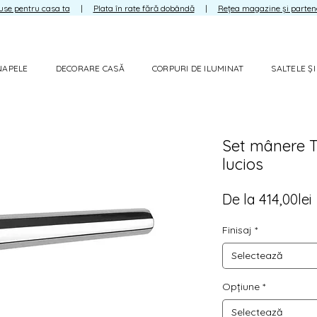
use pentru casa ta
|
Plata în rate fără dobândă
|
Rețea magazine și parten
NAPELE
DECORARE CASĂ
CORPURI DE ILUMINAT
SALTELE Ș
Set mânere T
lucios
De la
414,00lei
Cantitate mp
Finisaj
*
Selectează
Opțiune
*
Selectează