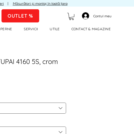
eri
|
Măsurători și montaj în toată țara
OUTLET %
Contul meu
I PERNE
SERVICII
UTILE
CONTACT & MAGAZINE
UPAI 4160 5S, crom
Preț
Pachete
redus