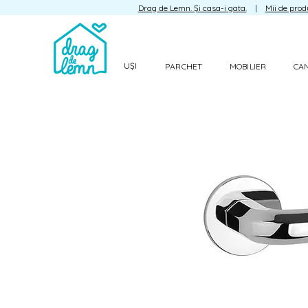
Drag de Lemn. Și casa-i gata.
|
Mii de prod
UȘI
PARCHET
MOBILIER
CA