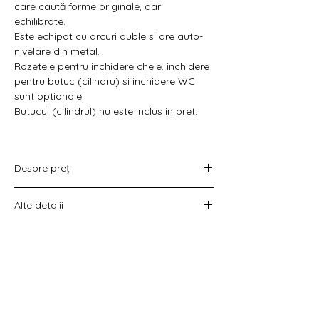
Γ
care caută forme originale, dar
echilibrate.
Este echipat cu arcuri duble si are auto-
nivelare din metal.
Rozetele pentru inchidere cheie, inchidere
pentru butuc (cilindru) si inchidere WC
sunt optionale.
Butucul (cilindrul) nu este inclus in pret.
Despre preț
Prețul variază în funcție de opțiunea
Alte detalii
aleasă :
doar set mânere,
Costul livrării este calculat la checkout
set mânere cu rozetă WC,
înainte de plata comenzii.
set mânere cu rozetă pentru cheie
universală
set mânere cu rozetă pentru butuc).