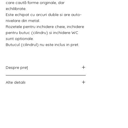
Γ
care caută forme originale, dar
echilibrate.
Este echipat cu arcuri duble si are auto-
nivelare din metal.
Rozetele pentru inchidere cheie, inchidere
pentru butuc (cilindru) si inchidere WC
sunt optionale.
Butucul (cilindrul) nu este inclus in pret.
Despre preț
Prețul variază în funcție de opțiunea
Alte detalii
aleasă :
doar set mânere,
Costul livrării este calculat la checkout
set mânere cu rozetă WC,
înainte de plata comenzii.
set mânere cu rozetă pentru cheie
universală
set mânere cu rozetă pentru butuc).