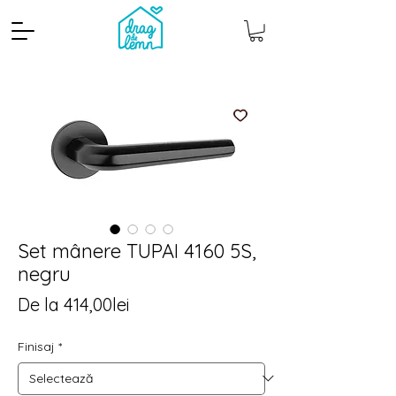
Set mânere TUPAI 4160 5S,
negru
Cantitate mp
Pachete
Preț
De la
414,00lei
redus
Finisaj
*