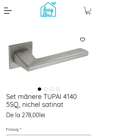
Set mânere TUPAI 4140
Cantitate mp
Pachete
5SQ, nichel satinat
Preț
De la
278,00lei
redus
Finisaj
*