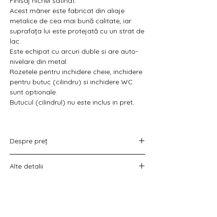
Γ
Finisaj nichel satinat.
Acest mâner este fabricat din aliaje
metalice de cea mai bună calitate, iar
suprafața lui este protejată cu un strat de
lac.
Este echipat cu arcuri duble si are auto-
nivelare din metal.
Rozetele pentru inchidere cheie, inchidere
pentru butuc (cilindru) si inchidere WC
sunt optionale.
Butucul (cilindrul) nu este inclus in pret.
Despre preț
Prețul variază în funcție de opțiunea
Alte detalii
aleasă :
doar set mânere,
Costul livrării este calculat la checkout
set mânere cu rozetă WC,
înainte de plata comenzii.
set mânere cu rozetă pentru cheie
universală