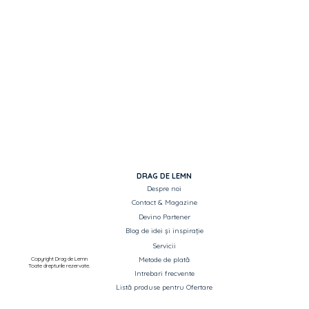
universală
set mânere cu rozetă pentru butuc).
DRAG DE LEMN
Despre noi
Contact & Magazine
Devino Partener
Blog de idei și inspirație
Servicii
Copyright Drag de Lemn
Metode de plată
Toate drepturile rezervate.
Intrebari frecvente
Listă produse pentru Ofertare