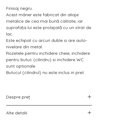
Finisaj negru.
Acest mâner este fabricat din aliaje
metalice de cea mai bună calitate, iar
suprafața lui este protejată cu un strat de
lac.
Este echipat cu arcuri duble si are auto-
nivelare din metal.
Rozetele pentru inchidere cheie, inchidere
pentru butuc (cilindru) si inchidere WC
sunt optionale.
Butucul (cilindrul) nu este inclus in pret.
Despre preț
Prețul variază în funcție de opțiunea
Alte detalii
aleasă :
doar set mânere,
Costul livrării este calculat la checkout
set mânere cu rozetă WC,
înainte de plata comenzii.
set mânere cu rozetă pentru cheie