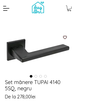
Cantitate mp
Pachete
Set mânere TUPAI 4140
5SQ, negru
Preț
De la
278,00lei
redus