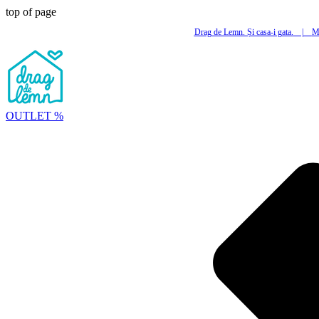
top of page
Drag de Lemn. Și casa-i gata.
|
Mi
OUTLET %