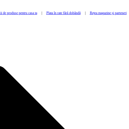
i de produse pentru casa ta
|
Plata în rate fără dobândă
|
Rețea magazine și parteneri