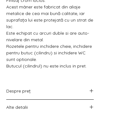
Γ
Finisaj crom lucios.
Acest mâner este fabricat din aliaje
metalice de cea mai bună calitate, iar
suprafața lui este protejată cu un strat de
lac.
Este echipat cu arcuri duble si are auto-
nivelare din metal.
Rozetele pentru inchidere cheie, inchidere
pentru butuc (cilindru) si inchidere WC
sunt optionale.
Butucul (cilindrul) nu este inclus in pret.
Despre preț
Prețul variază în funcție de opțiunea
Alte detalii
aleasă :
doar set mânere,
Costul livrării este calculat la checkout
set mânere cu rozetă WC,
înainte de plata comenzii.
set mânere cu rozetă pentru cheie
universală