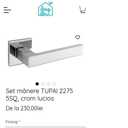
Set mânere TUPAI 2275
Cantitate mp
Pachete
5SQ, crom lucios
Preț
De la
230,00lei
redus
Finisaj
*