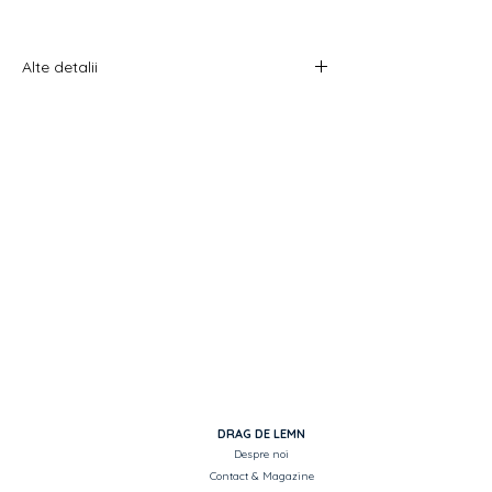
Alte detalii
Costul livrării este calculat la checkout
înainte de plata comenzii.
DRAG DE LEMN
Despre noi
Contact & Magazine