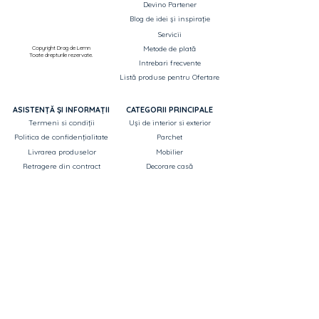
Devino Partener
Blog de idei și inspirație
Servicii
Copyright Drag de Lemn
Metode de plată
Toate drepturile rezervate.
Intrebari frecvente
Listă produse pentru Ofertare
ASISTENȚĂ ȘI INFORMAȚII
CATEGORII PRINCIPALE
Termeni si condiții
Uși de interior si exterior
Politica de confidențialitate
Parchet
Livrarea produselor
Mobilier
Retragere din contract
Decorare casă
Garantie
Corpuri de iluminat
ANPC
Saltele și perne
Canapele
OUTLET - reduceri până la 70%