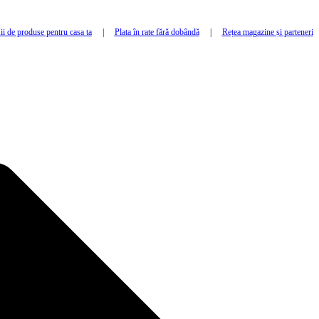
i de produse pentru casa ta
|
Plata în rate fără dobândă
|
Rețea magazine și parteneri