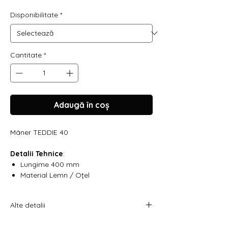
Disponibilitate
*
Cantitate
*
Adaugă în coș
Mâner TEDDIE 40
Detalii Tehnice
:
Lungime 400 mm
Material Lemn / Oțel
Alte detalii
Costul livrării este calculat la checkout