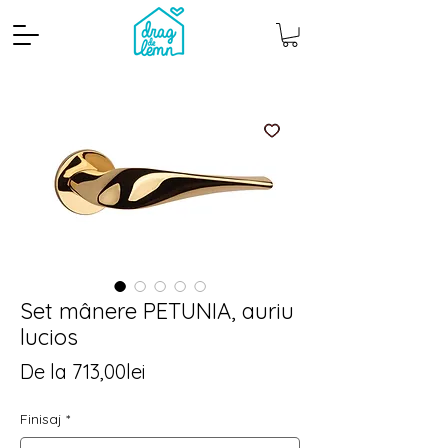
Set mânere PETUNIA, auriu
Cantitate mp
Pachete
lucios
Preț
De la
713,00lei
redus
Finisaj
*