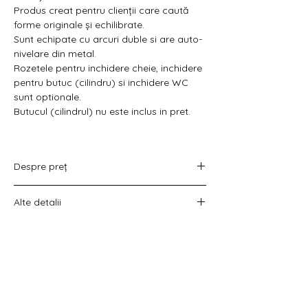
Γ
Produs creat pentru clienții care caută
forme originale și echilibrate.
Sunt echipate cu arcuri duble si are auto-
nivelare din metal.
Rozetele pentru inchidere cheie, inchidere
pentru butuc (cilindru) si inchidere WC
sunt optionale.
Butucul (cilindrul) nu este inclus in pret.
Despre preț
Prețul variază în funcție de opțiunea
Alte detalii
aleasă :
doar set mânere,
Costul livrării este calculat la checkout
set mânere cu rozetă WC,
înainte de plata comenzii.
set mânere cu rozetă pentru cheie
universală
set mânere cu rozetă pentru butuc).