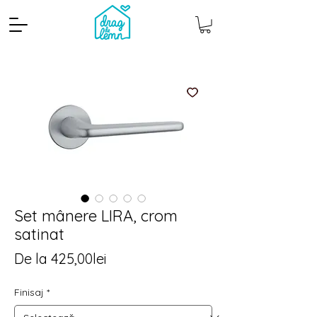
Set mânere LIRA, crom
Cantitate mp
Pachete
satinat
Preț
De la
425,00lei
redus
Finisaj
*