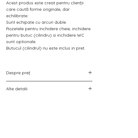
Γ
Acest produs este creat pentru clienții
care caută forme originale, dar
echilibrate.
Sunt echipate cu arcuri duble.
Rozetele pentru inchidere cheie, inchidere
pentru butuc (cilindru) si inchidere WC
sunt optionale.
Butucul (cilindrul) nu este inclus in pret.
Despre preț
Prețul variază în funcție de opțiunea
Alte detalii
aleasă :
doar set mânere,
Costul livrării este calculat la checkout
set mânere cu rozetă WC,
înainte de plata comenzii.
set mânere cu rozetă pentru cheie
universală
set mânere cu rozetă pentru butuc).