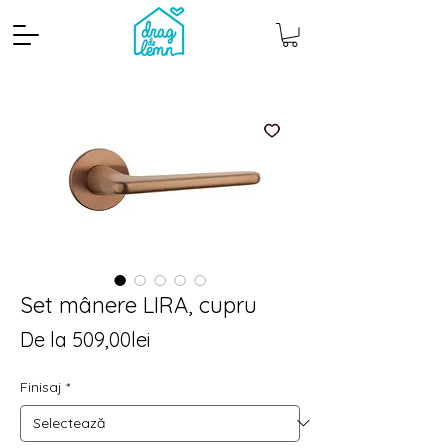
Set mânere LIRA, cupru
Cantitate mp
Pachete
Preț
De la
509,00lei
redus
Finisaj
*