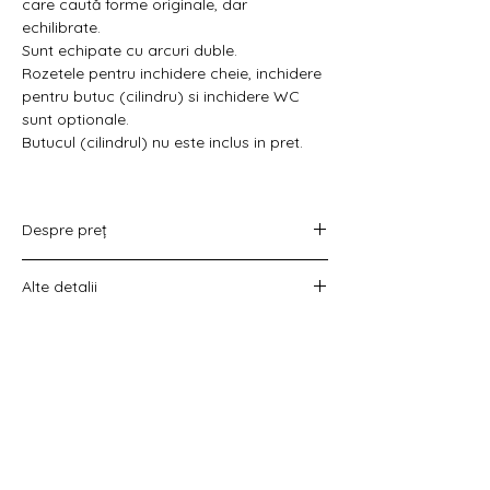
Γ
care caută forme originale, dar
echilibrate.
Sunt echipate cu arcuri duble.
Rozetele pentru inchidere cheie, inchidere
pentru butuc (cilindru) si inchidere WC
sunt optionale.
Butucul (cilindrul) nu este inclus in pret.
Despre preț
Prețul variază în funcție de opțiunea
Alte detalii
aleasă :
doar set mânere,
Costul livrării este calculat la checkout
set mânere cu rozetă WC,
înainte de plata comenzii.
set mânere cu rozetă pentru cheie
universală
set mânere cu rozetă pentru butuc).