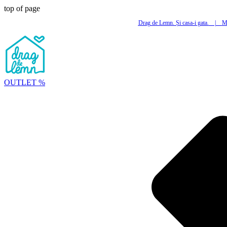
top of page
Drag de Lemn. Și casa-i gata.
|
Mi
OUTLET %