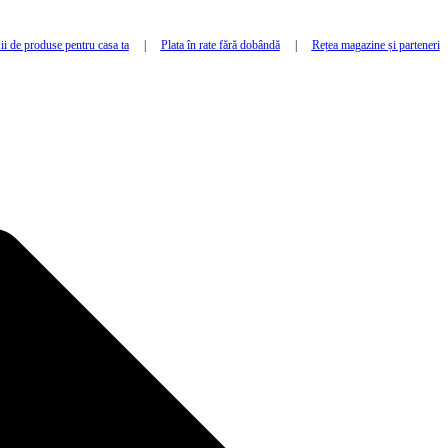
i de produse pentru casa ta
|
Plata în rate fără dobândă
|
Rețea magazine și parteneri