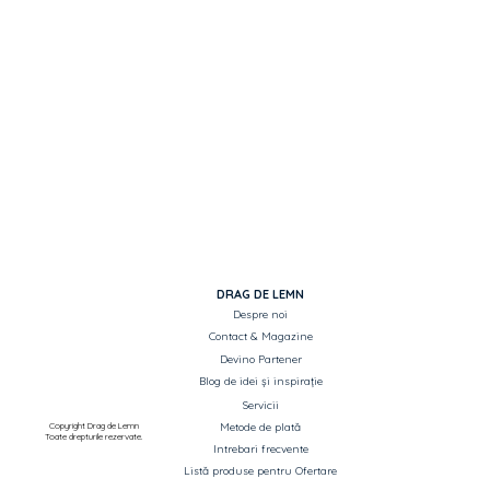
set mânere cu rozetă pentru cheie
universală
set mânere cu rozetă pentru butuc).
DRAG DE LEMN
Despre noi
Contact & Magazine
Devino Partener
Blog de idei și inspirație
Servicii
Copyright Drag de Lemn
Metode de plată
Toate drepturile rezervate.
Intrebari frecvente
Listă produse pentru Ofertare