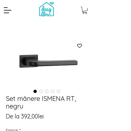
Cantitate mp
Pachete
Set mânere ISMENA RT,
negru
Preț
De la
392,00lei
redus
Finisaj
*