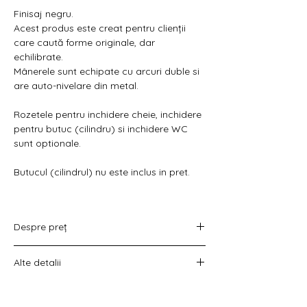
Γ
Finisaj negru.
Acest produs este creat pentru clienții
care caută forme originale, dar
echilibrate.
Mânerele sunt echipate cu arcuri duble si
are auto-nivelare din metal.
Rozetele pentru inchidere cheie, inchidere
pentru butuc (cilindru) si inchidere WC
sunt optionale.
Butucul (cilindrul) nu este inclus in pret.
Despre preț
Prețul variază în funcție de opțiunea
Alte detalii
aleasă :
doar set mânere,
Costul livrării este calculat la checkout
set mânere cu rozetă WC,
înainte de plata comenzii.