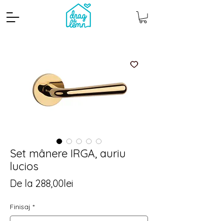
Set mânere IRGA, auriu
Cantitate mp
Pachete
lucios
Preț
De la
288,00lei
redus
Finisaj
*