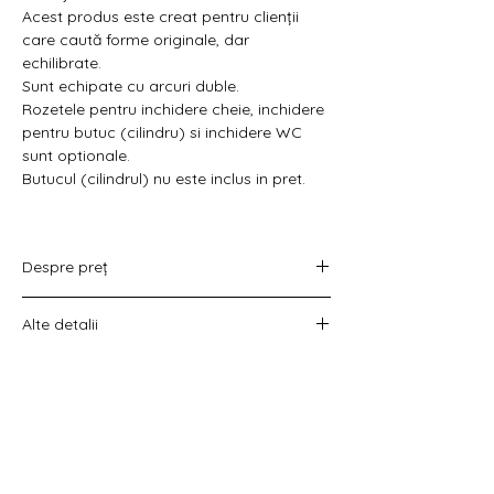
Γ
Acest produs este creat pentru clienții
care caută forme originale, dar
echilibrate.
Sunt echipate cu arcuri duble.
Rozetele pentru inchidere cheie, inchidere
pentru butuc (cilindru) si inchidere WC
sunt optionale.
Butucul (cilindrul) nu este inclus in pret.
Despre preț
Prețul variază în funcție de opțiunea
Alte detalii
aleasă :
doar set mânere,
Costul livrării este calculat la checkout
set mânere cu rozetă WC,
înainte de plata comenzii.
set mânere cu rozetă pentru cheie
universală
set mânere cu rozetă pentru butuc).