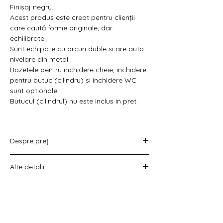
Finisaj negru.
Acest produs este creat pentru clienții
care caută forme originale, dar
echilibrate.
Sunt echipate cu arcuri duble si are auto-
nivelare din metal.
Rozetele pentru inchidere cheie, inchidere
pentru butuc (cilindru) si inchidere WC
sunt optionale.
Butucul (cilindrul) nu este inclus in pret.
Despre preț
Prețul variază în funcție de opțiunea
Alte detalii
aleasă :
doar set mânere,
Costul livrării este calculat la checkout
set mânere cu rozetă WC,
înainte de plata comenzii.
set mânere cu rozetă pentru cheie
universală
set mânere cu rozetă pentru butuc).