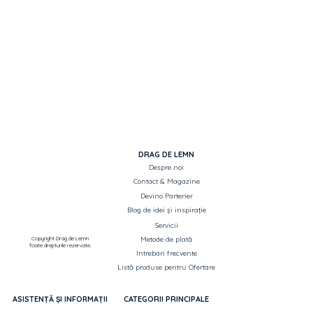
DRAG DE LEMN
Despre noi
Contact & Magazine
Devino Partener
Blog de idei și inspirație
Servicii
Copyright Drag de Lemn
Metode de plată
Toate drepturile rezervate.
Intrebari frecvente
Listă produse pentru Ofertare
ASISTENȚĂ ȘI INFORMAȚII
CATEGORII PRINCIPALE
Termeni si condiții
Uși de interior si exterior