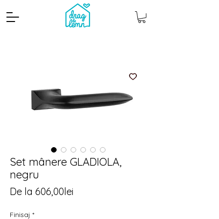
Cantitate mp
Pachete
Set mânere GLADIOLA,
negru
Preț
De la
606,00lei
redus
Finisaj
*