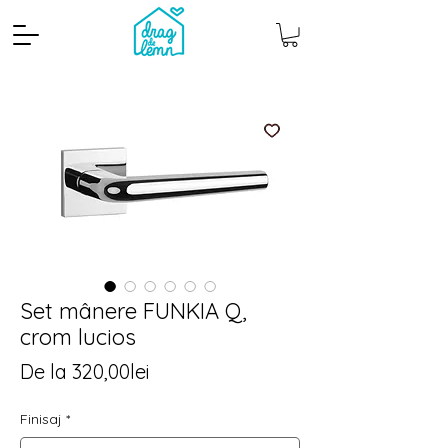
Set mânere FUNKIA Q,
Cantitate mp
Pachete
crom lucios
Preț
De la
320,00lei
redus
Finisaj
*