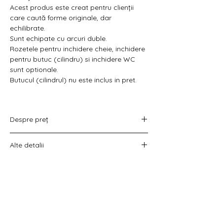
Γ
Acest produs este creat pentru clienții
care caută forme originale, dar
echilibrate.
Sunt echipate cu arcuri duble.
Rozetele pentru inchidere cheie, inchidere
pentru butuc (cilindru) si inchidere WC
sunt optionale.
Butucul (cilindrul) nu este inclus in pret.
Despre preț
Prețul variază în funcție de opțiunea
Alte detalii
aleasă :
doar set mânere,
Costul livrării este calculat la checkout
set mânere cu rozetă WC,
înainte de plata comenzii.
set mânere cu rozetă pentru cheie
universală
set mânere cu rozetă pentru butuc).