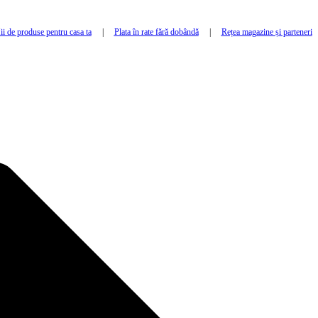
i de produse pentru casa ta
|
Plata în rate fără dobândă
|
Rețea magazine și parteneri