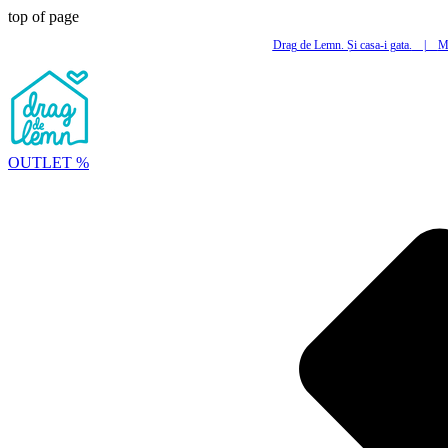
top of page
Drag de Lemn. Și casa-i gata.
|
Mi
OUTLET %