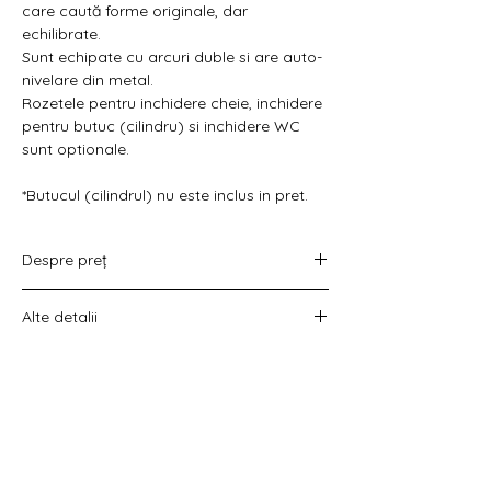
Γ
care caută forme originale, dar
echilibrate.
Sunt echipate cu arcuri duble si are auto-
nivelare din metal.
Rozetele pentru inchidere cheie, inchidere
pentru butuc (cilindru) si inchidere WC
sunt optionale.
*Butucul (cilindrul) nu este inclus in pret.
Despre preț
Prețul variază în funcție de opțiunea
Alte detalii
aleasă :
doar set mânere,
Costul livrării este calculat la checkout
set mânere cu rozetă WC,
înainte de plata comenzii.
set mânere cu rozetă pentru cheie
universală
set mânere cu rozetă pentru butuc).