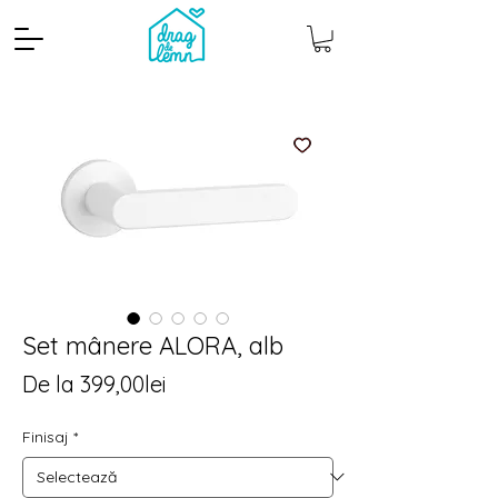
Set mânere ALORA, alb
Cantitate mp
Pachete
Preț
De la
399,00lei
redus
Finisaj
*