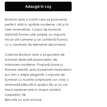
Γ
Adaugă în coș
Bonbon este o lustră care se potriveste
perfect atât în ​​spațiile moderne, cât și în
cele minimaliste. Corpul de iluminat,
datorită formei sale simple, nu impune
niciun stil camerei și se combină frumos
cu o varietate de elemente decorative.
Colectia Bonbon este o propunere de
iluminat dedicată pasionaților de
interioare moderne. Proporții bune și
finisare atentă, asta înseamnă minimalism
pur într-o ediție elegantă. Corpurile de
iluminat cu nuante sclipitoare vor crea o
ambianță plăcută în spațiul tău și nu vor
trece neobservate în timpul vizitelor
oaspeților tăi.
Becurile nu sunt incluse.