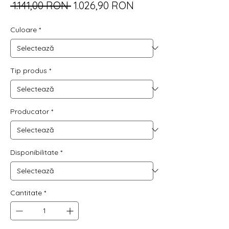
Preț
Preț
 1.141,00 RON 
1.026,90 RON
normal
redus
Culoare
*
Tip produs
*
Producator
*
Disponibilitate
*
Cantitate
*