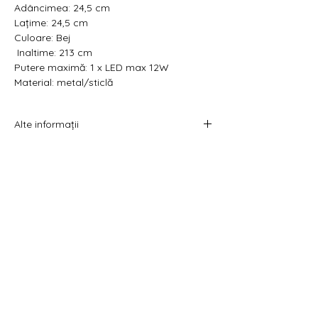
Adâncimea: 24,5 cm
Lațime: 24,5 cm
Culoare: Bej
Inaltime: 213 cm
Putere maximă: 1 x LED max 12W
Material: metal/sticlă
Alte informații
Costul livrării este calculat la checkout
înainte de plata comenzii.