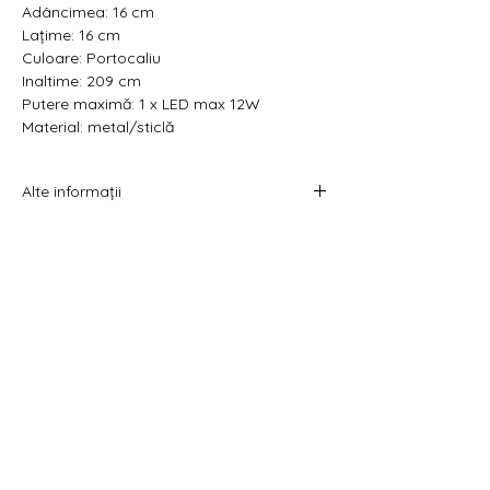
Adâncimea: 16 cm
Lațime: 16 cm
Culoare: Portocaliu
Inaltime: 209 cm
Putere maximă: 1 x LED max 12W
Material: metal/sticlă
Alte informații
Costul livrării este calculat la checkout
înainte de plata comenzii.