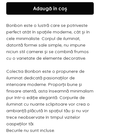
Γ
Adaugă în coș
Bonbon este o lustră care se potriveste
perfect atât în ​​spațiile moderne, cât și în
cele minimaliste. Corpul de iluminat,
datorită formei sale simple, nu impune
niciun stil camerei și se combină frumos
cu o varietate de elemente decorative.
Colectia Bonbon este o propunere de
iluminat dedicată pasionaților de
interioare moderne. Proporții bune și
finisare atentă, asta înseamnă minimalism
pur într-o ediție elegantă. Corpurile de
iluminat cu nuante sclipitoare vor crea o
ambianță plăcută în spațiul tău și nu vor
trece neobservate în timpul vizitelor
oaspeților tăi.
Becurile nu sunt incluse.