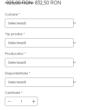
Preț
Preț
 925,00 RON 
832,50 RON
normal
redus
Culoare
*
Tip produs
*
Producator
*
Disponibilitate
*
Cantitate
*