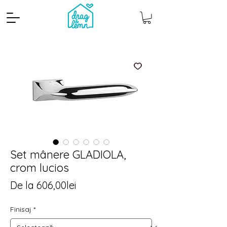
Set mânere GLADIOLA,
Cantitate mp
Pachete
crom lucios
Preț
De la
606,00lei
redus
Finisaj
*