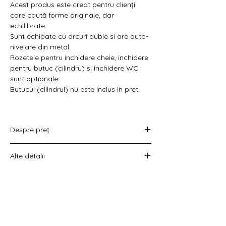
Γ
Acest produs este creat pentru clienții
care caută forme originale, dar
echilibrate.
Sunt echipate cu arcuri duble si are auto-
nivelare din metal.
Rozetele pentru inchidere cheie, inchidere
pentru butuc (cilindru) si inchidere WC
sunt optionale.
Butucul (cilindrul) nu este inclus in pret.
Despre preț
Prețul variază în funcție de opțiunea
Alte detalii
aleasă :
doar set mânere,
Costul livrării este calculat la checkout
set mânere cu rozetă WC,
înainte de plata comenzii.
set mânere cu rozetă pentru cheie
universală
set mânere cu rozetă pentru butuc).